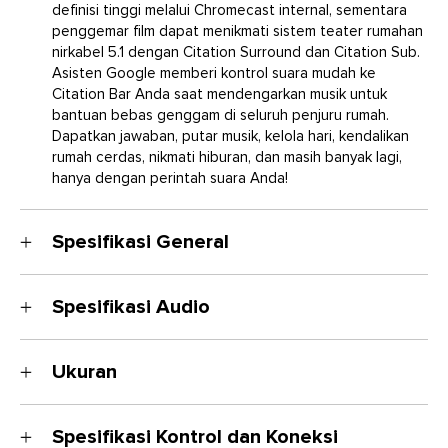
definisi tinggi melalui Chromecast internal, sementara
penggemar film dapat menikmati sistem teater rumahan
nirkabel 5.1 dengan Citation Surround dan Citation Sub.
Asisten Google memberi kontrol suara mudah ke
Citation Bar Anda saat mendengarkan musik untuk
bantuan bebas genggam di seluruh penjuru rumah.
Dapatkan jawaban, putar musik, kelola hari, kendalikan
rumah cerdas, nikmati hiburan, dan masih banyak lagi,
hanya dengan perintah suara Anda!
Spesifikasi General
Transduser
Spesifikasi Audio
3 x 20mm tweeter, 6 x (100 x 50) woofer racetrack
Daya output
Rasio sinyal dibanding derau
150W RMS
Ukuran
>80dB
Rasio sinyal dibanding derau
Daya output
>80 dB
Dimensi (P x T x L)
150W RMS
Catu Daya
Spesifikasi Kontrol dan Koneksi
1150 x 64 x 115mm (45” x 2.4” x 4.5”)
Transduser