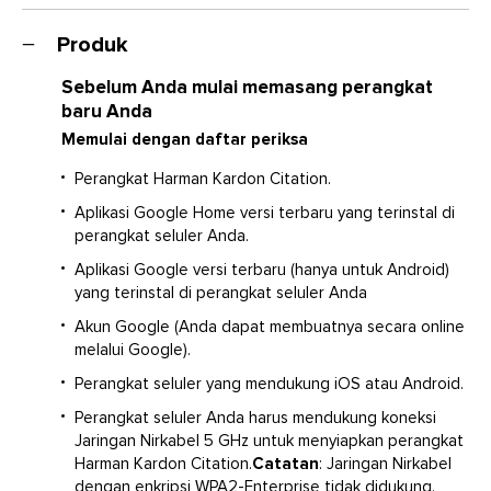
1150 x 64 x 115mm (45” x 2,4” x 4,5”)
Spec Sheet (English)
Berat: 4,1kg (9lb)
Produk
477 KB
Yes
Catatan
Sebelum Anda mulai memasang perangkat
Owners Manual
baru Anda
CITATION BAR dimaksudkan untuk digunakan pada
2 MB
musik streaming. Konsumen dapat mengalirkan audio
Memulai dengan daftar periksa
Bluetooth ke speaker. Konsumen dapat
Perangkat Harman Kardon Citation.
menghubungkan speaker mereka ke Jaringan Wi-Fi lokal
dan mengalirkan musik dengan Google Chromecast.
Aplikasi Google Home versi terbaru yang terinstal di
Selain itu, speaker tersebut akan bekerja dengan
perangkat seluler Anda.
Google Home. Produk ini dirancang untuk selalu siap
Aplikasi Google versi terbaru (hanya untuk Android)
dan aktif memutar musik saat dibutuhkan. Oleh karena
yang terinstal di perangkat seluler Anda
itu, koneksi Bluetooth dan Wi-Fi harus selalu aktif guna
memastikan pengoperasian yang tepat. CITATION BAR
Akun Google (Anda dapat membuatnya secara online
mematuhi undang-undang energi Uni Eropa. CITATION
melalui Google).
BAR akan memasuki mode tidur (siaga jaringan) setelah
Perangkat seluler yang mendukung iOS atau Android.
10 menit tanpa pengoperasian, setelah itu dapat
diaktifkan kembali melalui koneksi Bluetooth, Wi-Fi, atau
Perangkat seluler Anda harus mendukung koneksi
Ethernet.
Jaringan Nirkabel 5 GHz untuk menyiapkan perangkat
Harman Kardon Citation.
Catatan
: Jaringan Nirkabel
dengan enkripsi WPA2-Enterprise tidak didukung.